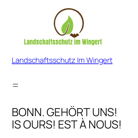
Zum
Inhalt
springen
Landschaftsschutz Im Wingert
BONN. GEHÖRT UNS!
IS OURS! EST À NOUS!